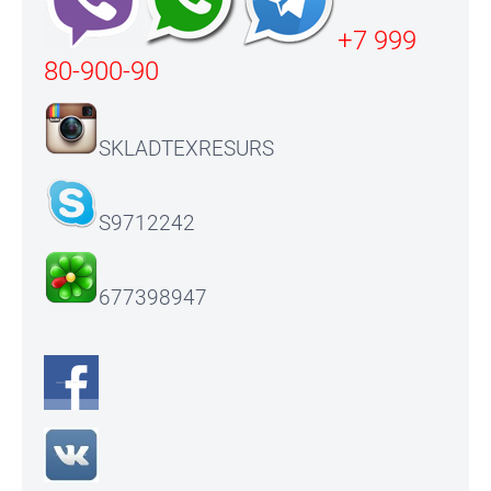
+7 999
80-900-90
SKLADTEXRESURS
S9712242
677398947