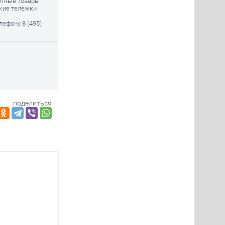
ртные товары
ские тележки
елефону
8 (495)
поделиться