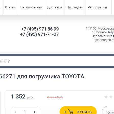
и
Статьи
Напишите нам
Доставка
Наш адрес
Регистрация
+7 (495) 971 86 99
141150, Московск
г. Лосино-Петр
+7 (495) 971-71-27
Первомайская 
(проезд со с
6271 для погрузчика TOYOTA
1 352
2 183
руб.
руб.
КУПИТЬ
Куп