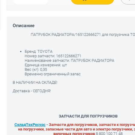
Описание
ПАТРУБОК РАДИАТОРА/165122666271 для погрузчика T
УЛЕВОЕ КОЛЕСО/A431070 для
РЕМКОМПЛЕКТ ПРОКЛАДОК
огрузчика DAEWOO
НА ДВИГАТЕЛЬ 1DZ для
погрузчика
TOYOTA/041112032471
2 940
руб.
Бренд:
TOYOTA
0 847
руб.
20 158
руб.
Номер запчасти:
165122666271
18 829
руб.
Наименование запчасти:
ПАТРУБОК РАДИАТОРА
Единица измерения:
шт
Вес (кг):
0,35
Временно ограниченный запас
В НАЛИЧИИ НА СКЛАДЕ!
Доставка - СЕГОДНЯ!
ЗАПЧАСТИ ДЛЯ ПОГРУЗЧИКОВ
СкладТехРесурс
-
Запчасти для погрузчиков, запчасти к погрузч
на погрузчики, запасные части для авто и электро погрузчики,
вилочных погрузчиков
8 800 100 71 48