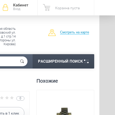
Кабинет
Корзина пуста
Вход
ая область
Смотреть на карте
овский ул.
д.1 стр.14
тороны ул.
Кирова)
РАСШИРЕННЫЙ ПОИСК
Похожие
0
ить в
1
клик