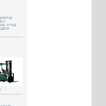
ДОРОГИЕ
Е И
В . И ПОД
ЕДЕЛИ!
Д