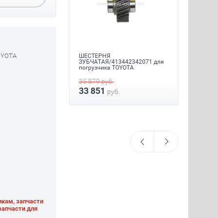
ФОРСУНКА В
СБОРЕ/3380045700 для
погрузчика HYUNDAI
72 791
руб.
OYOTA
ШЕСТЕРНЯ
70 511
руб.
ЗУБЧАТАЯ/413442342071 для
погрузчика TOYOTA
35 879
руб.
33 851
руб.
икам, запчасти
 запчасти для