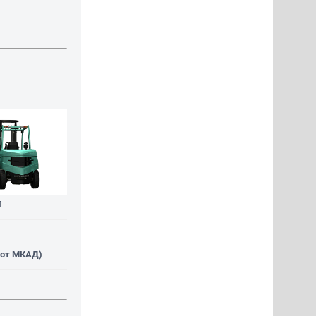
Д
. от МКАД)