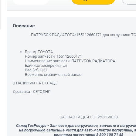
Описание
ПАТРУБОК РАДИАТОРА/165112660171 для погрузчика T
РЕМКОМПЛЕКТ ПРОКЛАДОК
ШЕСТЕРНЯ
5 для
НА ДВИГАТЕЛЬ 1DZ для
ЗУБЧАТАЯ/41
O
погрузчика
погрузчика T
TOYOTA/041112032471
35 879
руб.
Бренд:
TOYOTA
20 158
руб.
33 851
Номер запчасти:
165112660171
руб
18 829
руб.
Наименование запчасти:
ПАТРУБОК РАДИАТОРА
Единица измерения:
шт
Вес (кг):
0,37
Временно ограниченный запас
В НАЛИЧИИ НА СКЛАДЕ!
Доставка - СЕГОДНЯ!
ЗАПЧАСТИ ДЛЯ ПОГРУЗЧИКОВ
СкладТехРесурс - Запчасти для погрузчиков, запчасти к погрузч
на погрузчики, запасные части для авто и электро погрузчики, 
вилочных погрузчиков 8 800 100 71 48