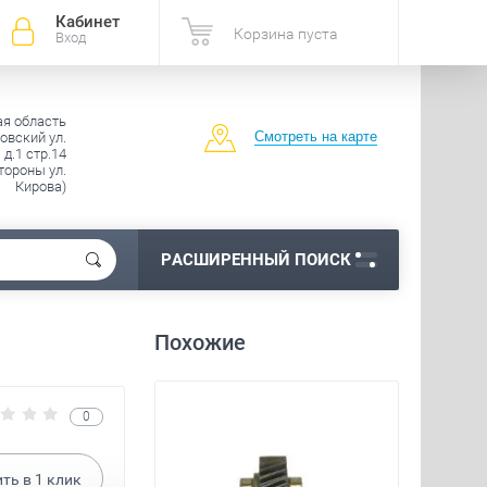
Кабинет
Корзина пуста
Вход
ая область
Смотреть на карте
овский ул.
д.1 стр.14
тороны ул.
Кирова)
РАСШИРЕННЫЙ ПОИСК
Похожие
0
ить в
1
клик