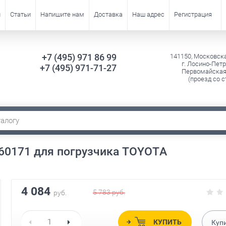
и
Статьи
Напишите нам
Доставка
Наш адрес
Регистрация
+7 (495) 971 86 99
141150, Московск
г. Лосино-Петр
+7 (495) 971-71-27
Первомайская 
(проезд со с
0171 для погрузчика TOYOTA
4 084
5 783
руб.
руб.
КУПИТЬ
Куп