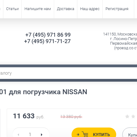
и
Статьи
Напишите нам
Доставка
Наш адрес
Регистрация
+7 (495) 971 86 99
141150, Московск
г. Лосино-Петр
+7 (495) 971-71-27
Первомайская 
(проезд со с
 для погрузчика NISSAN
11 633
13 380
руб.
руб.
КУПИТЬ
Куп