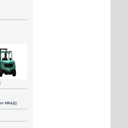
Д
. от МКАД)