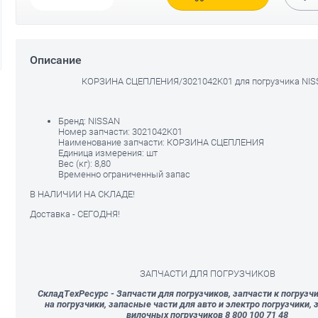
Описание
ТОРМОЗНОЙ
КОРЗИНА СЦЕПЛЕНИЯ/3021042K01 для погрузчика NI
580022
ШЕСТЕРНЯ
БАРАБАН/D160592 для
"DAEWOO
ЗУБЧАТАЯ/41
погрузчика DAEWOO
погрузчика T
47 980
руб.
35 879
руб.
Бренд:
NISSAN
44 051
руб.
33 851
Номер запчасти:
3021042K01
руб
Наименование запчасти:
КОРЗИНА СЦЕПЛЕНИЯ
Единица измерения:
шт
Вес (кг):
8,80
Временно ограниченный запас
В НАЛИЧИИ НА СКЛАДЕ!
Доставка - СЕГОДНЯ!
ЗАПЧАСТИ ДЛЯ ПОГРУЗЧИКОВ
СкладТехРесурс - Запчасти для погрузчиков, запчасти к погрузч
на погрузчики, запасные части для авто и электро погрузчики, 
вилочных погрузчиков 8 800 100 71 48